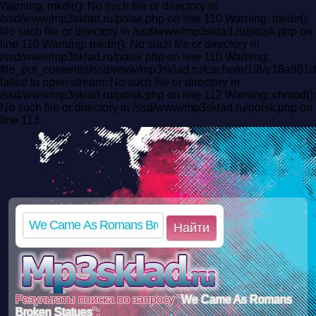
Warning: mkdir(): No such file or directory in
/ssd/www/mp3sklad.ru/poisk.php on line 110 Warning: mkdir():
No such file or directory in /ssd/www/mp3sklad.ru/poisk.php on
line 110 Warning: mkdir(): No such file or directory in
/ssd/www/mp3sklad.ru/poisk.php on line 110 Warning:
file_put_contents(/ssd/www/mp3sklad.ru/cache/e/1/8/e18a8
failed to open stream: No such file or directory in
/ssd/www/mp3sklad.ru/poisk.php on line 112 Warning: chmod():
No such file or directory in /ssd/www/mp3sklad.ru/poisk.php on
line 113
Найти
Результаты поиска по запросу "
We Came As Romans
Broken Statues
":