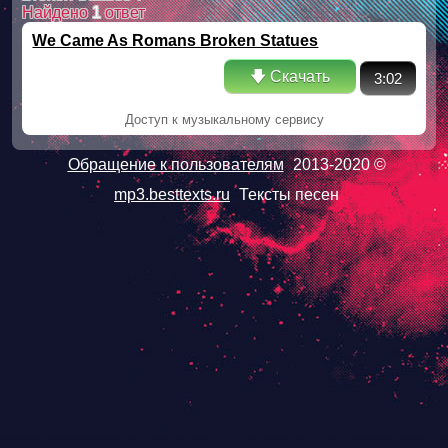
Найдено
1
ответ
We Came As Romans Broken Statues
🡇 Скачать
3:02
Доступ к музыкальному сервису
Обращение к пользователям
2013-2020 ©
mp3.besttexts.ru
Тексты песен