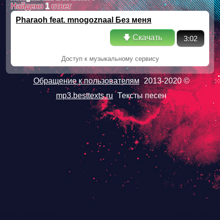
Найдено
1
ответ
Pharaoh feat. mnogoznaal Без меня
🡇 Скачать
3:02
Доступ к музыкальному сервису
Обращение к пользователям
2013-2020 ©
mp3.besttexts.ru
Тексты песен