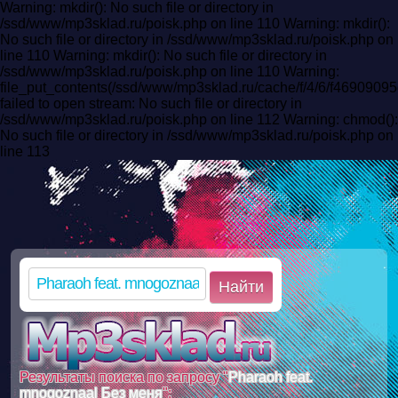
Warning: mkdir(): No such file or directory in
/ssd/www/mp3sklad.ru/poisk.php on line 110 Warning: mkdir():
No such file or directory in /ssd/www/mp3sklad.ru/poisk.php on
line 110 Warning: mkdir(): No such file or directory in
/ssd/www/mp3sklad.ru/poisk.php on line 110 Warning:
file_put_contents(/ssd/www/mp3sklad.ru/cache/f/4/6/f469090
failed to open stream: No such file or directory in
/ssd/www/mp3sklad.ru/poisk.php on line 112 Warning: chmod():
No such file or directory in /ssd/www/mp3sklad.ru/poisk.php on
line 113
Найти
Результаты поиска по запросу "
Pharaoh feat.
mnogoznaal Без меня
":