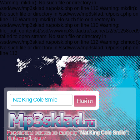
Warning: mkdir(): No such file or directory in
/ssd/www/mp3sklad.ru/poisk.php on line 110 Warning: mkdir():
No such file or directory in /ssd/www/mp3sklad.ru/poisk.php on
line 110 Warning: mkdir(): No such file or directory in
/ssd/www/mp3sklad.ru/poisk.php on line 110 Warning:
file_put_contents(/ssd/www/mp3sklad.ru/cache/1/2/5/1258ce
failed to open stream: No such file or directory in
/ssd/www/mp3sklad.ru/poisk.php on line 112 Warning: chmod():
No such file or directory in /ssd/www/mp3sklad.ru/poisk.php on
line 113
Найти
Результаты поиска по запросу "
Nat King Cole Smile
":
Найдено
1
ответ