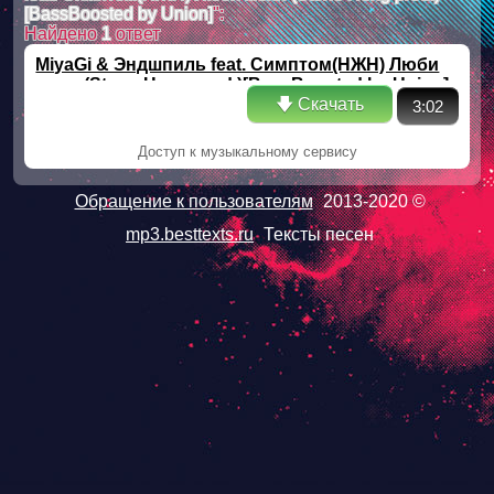
[BassBoosted by Union]
":
Найдено
1
ответ
MiyaGi & Эндшпиль feat. Симптом(НЖН) Люби
меня (Stone Heng prod.)[BassBoosted by Union]
🡇 Скачать
3:02
Доступ к музыкальному сервису
Обращение к пользователям
2013-2020 ©
mp3.besttexts.ru
Тексты песен