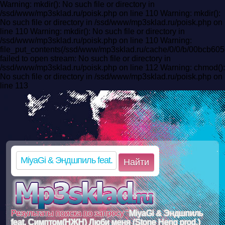
Warning: mkdir(): No such file or directory in
/ssd/www/mp3sklad.ru/poisk.php on line 110 Warning: mkdir():
No such file or directory in /ssd/www/mp3sklad.ru/poisk.php on
line 110 Warning: mkdir(): No such file or directory in
/ssd/www/mp3sklad.ru/poisk.php on line 110 Warning:
file_put_contents(/ssd/www/mp3sklad.ru/cache/0/0/b/00bcb6
failed to open stream: No such file or directory in
/ssd/www/mp3sklad.ru/poisk.php on line 112 Warning: chmod():
No such file or directory in /ssd/www/mp3sklad.ru/poisk.php on
line 113
Найти
Результаты поиска по запросу "
MiyaGi & Эндшпиль
feat. Симптом(НЖН) Люби меня (Stone Heng prod.)