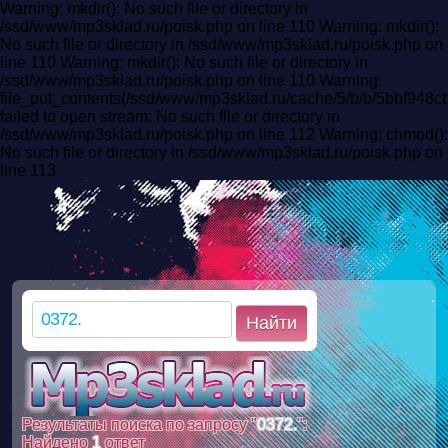
Warning: mkdir(): No such file or directory in
/ssd/www/mp3sklad.ru/poisk.php on line 110 Warning: mkdir():
No such file or directory in /ssd/www/mp3sklad.ru/poisk.php on
line 110 Warning: mkdir(): No such file or directory in
/ssd/www/mp3sklad.ru/poisk.php on line 110 Warning:
file_put_contents(/ssd/www/mp3sklad.ru/cache/5/b/b/5bbf94
failed to open stream: No such file or directory in
/ssd/www/mp3sklad.ru/poisk.php on line 112 Warning: chmod():
No such file or directory in /ssd/www/mp3sklad.ru/poisk.php on
line 113
Найти
Результаты поиска по запросу "
0372.
":
Найдено
1
ответ