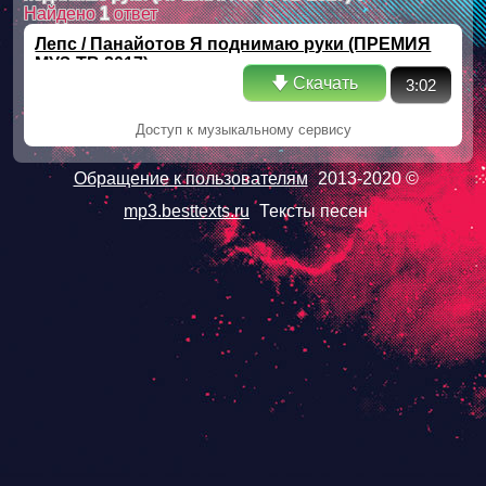
Найдено
1
ответ
Лепс / Панайотов Я поднимаю руки (ПРЕМИЯ
МУЗ-ТВ 2017)
🡇 Скачать
3:02
Доступ к музыкальному сервису
Обращение к пользователям
2013-2020 ©
mp3.besttexts.ru
Тексты песен