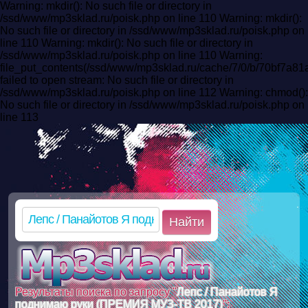
Warning: mkdir(): No such file or directory in
/ssd/www/mp3sklad.ru/poisk.php on line 110 Warning: mkdir():
No such file or directory in /ssd/www/mp3sklad.ru/poisk.php on
line 110 Warning: mkdir(): No such file or directory in
/ssd/www/mp3sklad.ru/poisk.php on line 110 Warning:
file_put_contents(/ssd/www/mp3sklad.ru/cache/7/0/b/70bf7a
failed to open stream: No such file or directory in
/ssd/www/mp3sklad.ru/poisk.php on line 112 Warning: chmod():
No such file or directory in /ssd/www/mp3sklad.ru/poisk.php on
line 113
Найти
Результаты поиска по запросу "
Лепс / Панайотов Я
поднимаю руки (ПРЕМИЯ МУЗ-ТВ 2017)
":