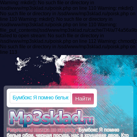
Warning: mkdir(): No such file or directory in
/ssd/www/mp3sklad.ru/poisk.php on line 110 Warning: mkdir():
No such file or directory in /ssd/www/mp3sklad.ru/poisk.php on
line 110 Warning: mkdir(): No such file or directory in
/ssd/www/mp3sklad.ru/poisk.php on line 110 Warning:
file_put_contents(/ssd/www/mp3sklad.ru/cache/7/4/a/74a56a
failed to open stream: No such file or directory in
/ssd/www/mp3sklad.ru/poisk.php on line 112 Warning: chmod():
No such file or directory in /ssd/www/mp3sklad.ru/poisk.php on
line 113
Найти
Результаты поиска по запросу "
Бумбокс Я помню
белые обои, черная посуда, нас в хрущевке двое. Кто