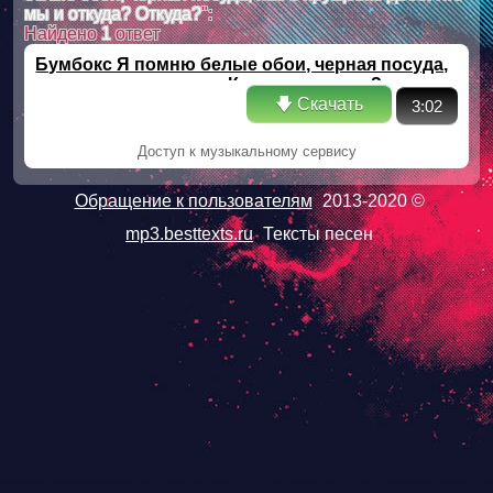
мы и откуда? Откуда?
":
Найдено
1
ответ
Бумбокс Я помню белые обои, черная посуда,
нас в хрущевке двое. Кто мы и откуда?
🡇 Скачать
Откуда?
3:02
Доступ к музыкальному сервису
Обращение к пользователям
2013-2020 ©
mp3.besttexts.ru
Тексты песен